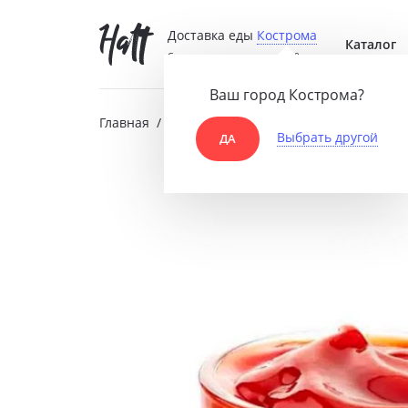
Доставка еды
Кострома
Каталог
Среднее время доставки ~30 мин.
Ваш город Кострома?
Пицца
Главная
/
Каталог
/
Соусы
/
Томатный
Выбрать другой
ДА
Закуски
Напитк
Соусы
Десерт
Горячее
Комбо
Салаты
Радости