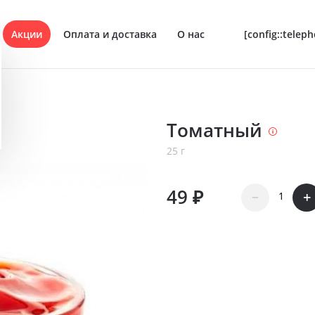
Акции
Оплата и доставка
О нас
[config::telep
Томатный
и
25 г
ы
49 ₽
–
+